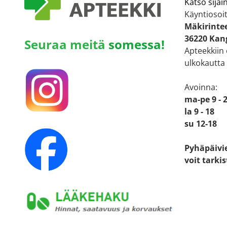
Katso sijain
Käyntiosoit
Mäkirintee
36220 Kan
Seuraa meitä
somessa!
Apteekkiin
ulkokautta
Avoinna:
ma-pe 9 - 
la 9 - 18
su 12-18
Pyhäpäivi
voit tarki