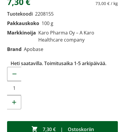
7,30 €
73,00 € / kg
Tuotekoodi
2208155
Pakkauskoko
100 g
Markkinoija
Karo Pharma Oy – A Karo
Healthcare company
Brand
Apobase
Heti saatavilla. Toimitusaika 1-5 arkipäivää.
Muuta tuotemäärää
7,30 €
|
Ostoskoriin