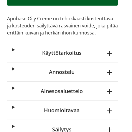
Apobase Oily Creme on tehokkaasti kosteuttava
ja kosteuden säilyttävä rasvainen voide, joka pitää
erittäin kuivan ja herkän ihon kunnossa.
Käyttötarkoitus
Annostelu
age
View larger image
Ainesosaluettelo
Huomioitavaa
Säilytys