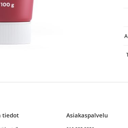
aa reseptiä, ja voit
 sinun pitää ensin
lkeen voit maksaa ostoksesi.
A
 tiedot
Asiakaspalvelu