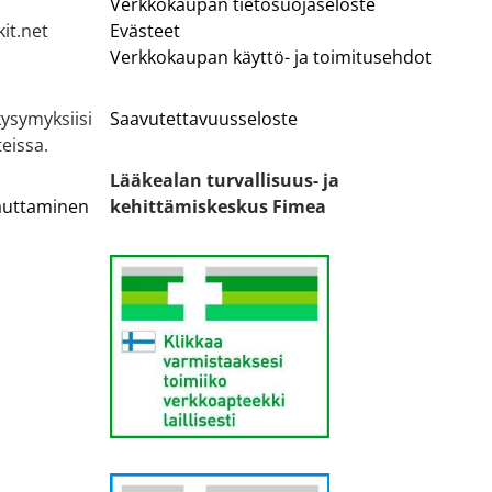
Verkkokaupan tietosuojaseloste
it.net
Evästeet
Verkkokaupan käyttö- ja toimitusehdot
ysymyksiisi
Saavutettavuusseloste
eissa.
Lääkealan turvallisuus- ja
lauttaminen
kehittämiskeskus Fimea