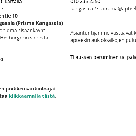
ti kartalla
010 235 2350
e:
kangasala2.suorama@apteek
ntie 10
gasala (Prisma Kangasala)
 on oma sisäänkäynti
Asiantuntijamme vastaavat k
 Hesburgerin vierestä.
apteekin aukioloaikojen puitt
Tilauksen peruminen tai pa
20
en poikkeusaukioloajat
staa
klikkaamalla tästä
.