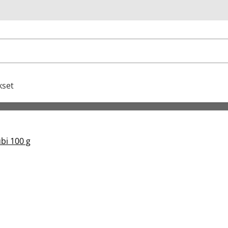
u
kset
bi 100 g