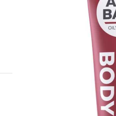
Miten tilaan reseptilääkke
verkkoapteekista?