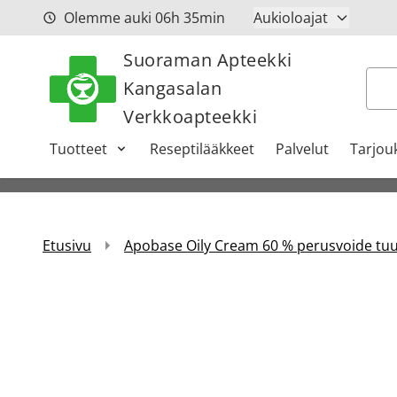
Siirry sisältöön
Olemme auki
06h
35min
Aukioloajat
Suoraman Apteekki
Hak
Kangasalan
Verkkoapteekki
Tuotteet
Reseptilääkkeet
Palvelut
Tarjou
Etusivu
Apobase Oily Cream 60 % perusvoide tuu