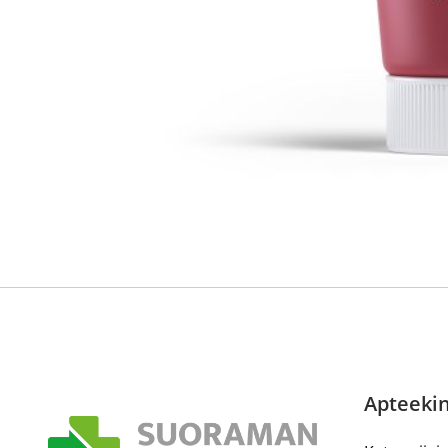
Reseptilääkkeiden tilaaminen edellyttää voimassa olev
tarkastaa ne
omakanta.fi
-palvelusta. Tilausta varten
tunnistautua. Apteekki käsittelee tilauksesi, jonka jä
Siirry reseptilääketilaukseen
Apteekin