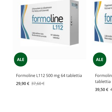
ALE
ALE
Formoline L112 500 mg 64 tablettia
Formolin
tablettia
Kampanjahinta
29,90 €
37,60 €
Kampanja
39,50 €