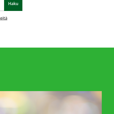
Haku
eitä