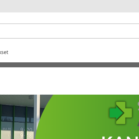
u
kset