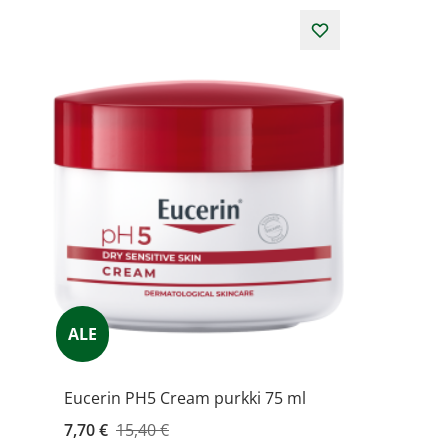
ALE
Eucerin PH5 Cream purkki 75 ml
Kampanjahinta
7,70 €
15,40 €