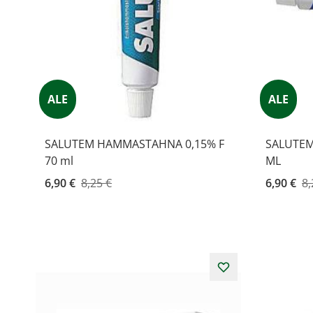
ALE
ALE
SALUTEM HAMMASTAHNA 0,15% F
SALUTEM
70 ml
ML
Kampanjahinta
6,90 €
8,25 €
Kampanja
6,90 €
8,