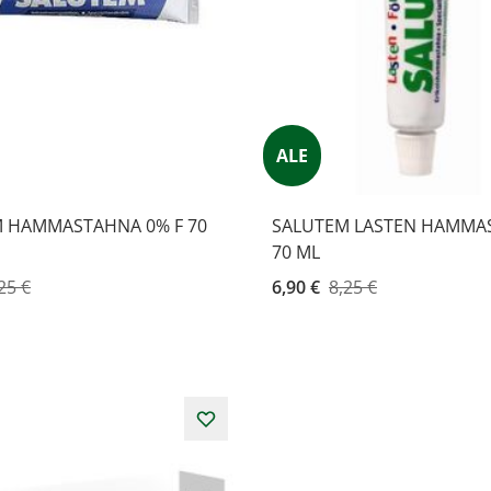
ALE
 HAMMASTAHNA 0% F 70
SALUTEM LASTEN HAMMA
70 ML
hinta
25 €
Kampanjahinta
6,90 €
8,25 €