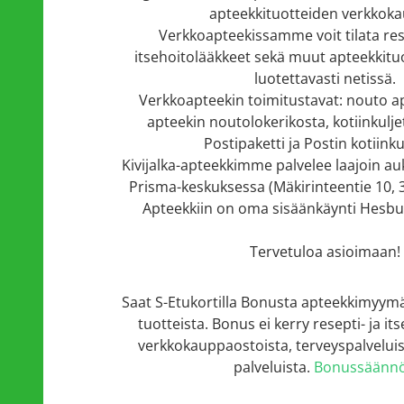
apteekkituotteiden verkkok
Verkkoapteekissamme voit tilata res
itsehoitolääkkeet sekä muut apteekkituo
luotettavasti netissä.
Verkkoapteekin
toimitustavat
: nouto a
apteekin noutolokerikosta, kotiinkuljet
Postipaketti ja Postin kotiinku
Kivijalka-apteekkimme palvelee laajoin au
Prisma-keskuksessa (Mäkirinteentie 10, 
Apteekkiin on oma sisäänkäynti Hesbur
Tervetuloa asioimaan!
Saat S-Etukortilla Bonusta apteekkimyym
tuotteista.
Bonus ei kerry resepti- ja it
verkkokauppaostoista, terveyspalveluis
palveluista.
Bonussäännö