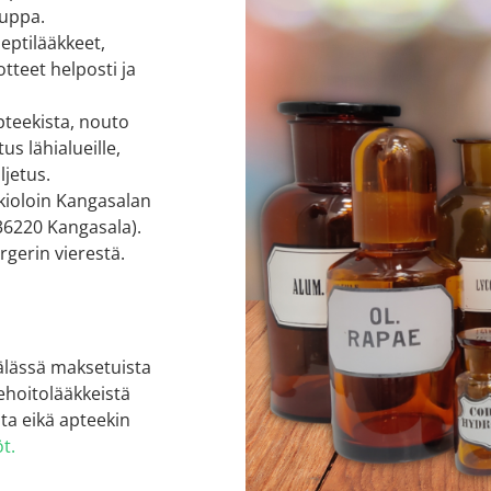
auppa.
eptilääkkeet,
tteet helposti ja
pteekista, nouto
us lähialueille,
ljetus.
kioloin Kangasalan
36220 Kangasala).
gerin vierestä.
älässä maksetuista
sehoitolääkkeistä
ta eikä apteekin
t.