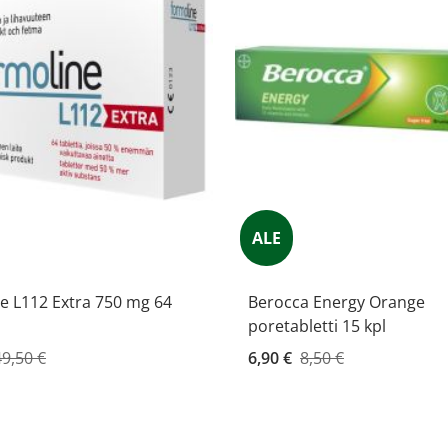
ALE
e L112 Extra 750 mg 64
Berocca Energy Orange
poretabletti 15 kpl
hinta
49,50 €
Kampanjahinta
6,90 €
8,50 €