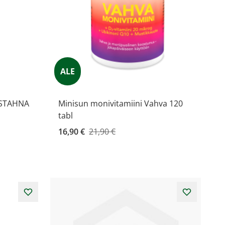
ALE
STAHNA
Minisun monivitamiini Vahva 120
tabl
Kampanjahinta
16,90 €
21,90 €