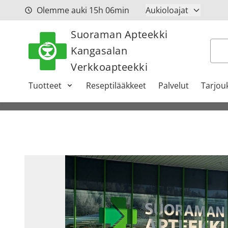
Siirry sisältöön
Olemme auki
15h
06min
Aukioloajat
Suoraman Apteekki
Hak
Kangasalan
Verkkoapteekki
Tuotteet
Reseptilääkkeet
Palvelut
Tarjou