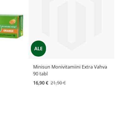
ALE
Minisun Monivitamiini Extra Vahva
90 tabl
Kampanjahinta
16,90 €
21,90 €