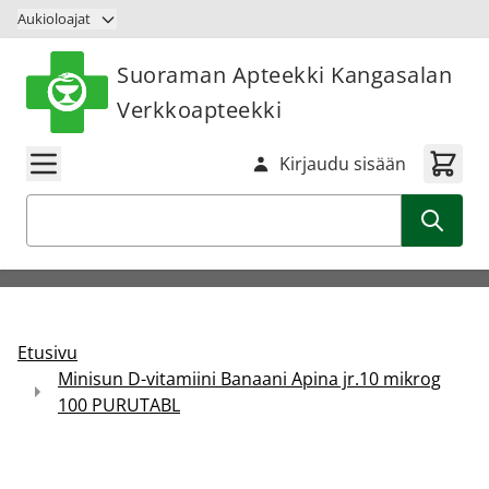
Siirry sisältöön
Aukioloajat
Suoraman Apteekki Kangasalan
Verkkoapteekki
Kirjaudu sisään
Haku
Etusivu
Minisun D-vitamiini Banaani Apina jr.10 mikrog
100 PURUTABL