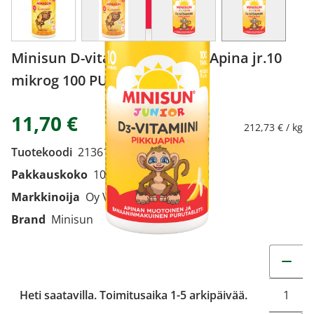
Minisun D-vitamiini Banaani Apina jr.10
mikrog 100 PURUTABL
11,70 €
212,73 € / kg
Tuotekoodi
2136158
Pakkauskoko
100 PURUTABL
Markkinoija
Oy Verman Ab
Brand
Minisun
Muuta t
Heti saatavilla. Toimitusaika 1-5 arkipäivää.