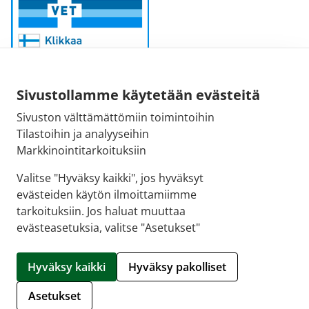
Sivustollamme käytetään evästeitä
Sivuston välttämättömiin toimintoihin
Sähköpostiosoite:
Tilastoihin ja analyyseihin
kirjaamo@fimea.fi
Markkinointitarkoituksiin
Fimean vaihde:
Valitse "Hyväksy kaikki", jos hyväksyt
029 522 3341
evästeiden käytön ilmoittamiimme
tarkoituksiin. Jos haluat muuttaa
evästeasetuksia, valitse "Asetukset"
© 2026 Suoraman Apteekki |
Crasman eApteekki
Hyväksy kaikki
Hyväksy pakolliset
Hallitse evästeitä
Asetukset