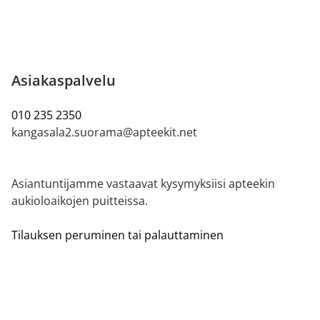
Asiakaspalvelu
010 235 2350
kangasala2.suorama@apteekit.net
Asiantuntijamme vastaavat kysymyksiisi apteekin
aukioloaikojen puitteissa.
Tilauksen peruminen tai palauttaminen