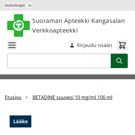
Siirry sisältöön
Aukioloajat
Suoraman Apteekki Kangasalan
Verkkoapteekki
Kirjaudu sisään
Haku
Etusivu
BETADINE suuvesi 10 mg/ml 100 ml
Lääke