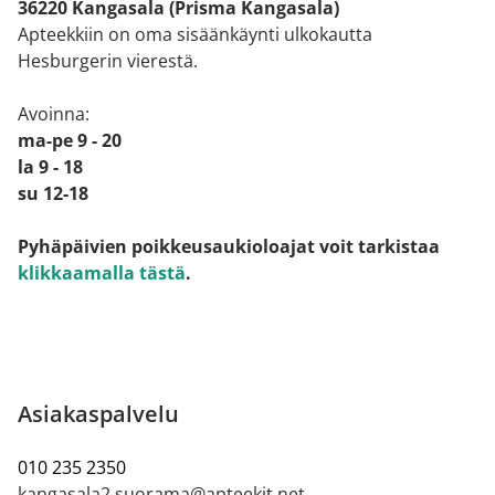
36220 Kangasala (Prisma Kangasala)
Apteekkiin on oma sisäänkäynti ulkokautta
Hesburgerin vierestä.
Avoinna:
ma-pe 9 - 20
la 9 - 18
su 12-18
Pyhäpäivien poikkeusaukioloajat voit tarkistaa
klikkaamalla tästä
.
Asiakaspalvelu
010 235 2350
kangasala2.suorama@apteekit.net