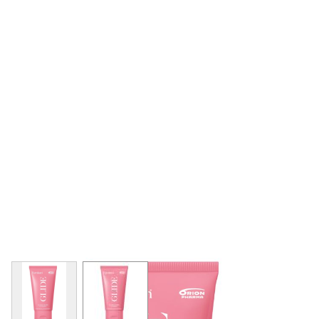
View larger image
View larger image