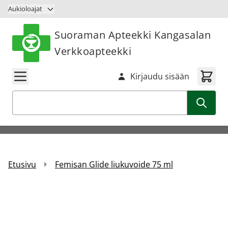
Siirry sisältöön
Aukioloajat
Suoraman Apteekki Kangasalan
Verkkoapteekki
Kirjaudu sisään
Haku
Etusivu
Femisan Glide liukuvoide 75 ml