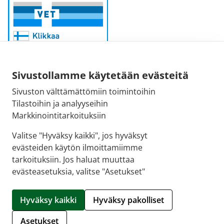
Sivustollamme käytetään evästeitä
Sivuston välttämättömiin toimintoihin
Sähköpostiosoite:
Tilastoihin ja analyyseihin
kirjaamo@fimea.fi
Markkinointitarkoituksiin
Fimean vaihde:
Valitse "Hyväksy kaikki", jos hyväksyt
029 522 3341
evästeiden käytön ilmoittamiimme
tarkoituksiin. Jos haluat muuttaa
evästeasetuksia, valitse "Asetukset"
© 2026 Suoraman Apteekki |
Crasman eApteekki
Hyväksy kaikki
Hyväksy pakolliset
Hallitse evästeitä
Asetukset