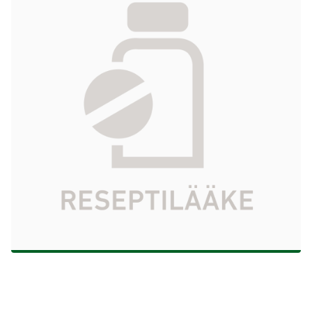
infuusiokonsentraatti, liuosta varten 40
mg/ml 1 g/25 ml
112,73 €
Tuotekoodi
574206
Vaikuttava aine
gemsitabiinihydrokloridi
Pakkauskoko
1 g/25 ml
Markkinoija
Sandoz A/S
Tarkista Kela-korvattavuus
Aloita reseptitilaus