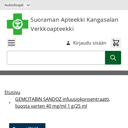
Siirry sisältöön
Aukioloajat
Suoraman Apteekki Kangasalan
Verkkoapteekki
Kirjaudu sisään
Haku
Etusivu
GEMCITABIN SANDOZ infuusiokonsentraatti,
liuosta varten 40 mg/ml 1 g/25 ml