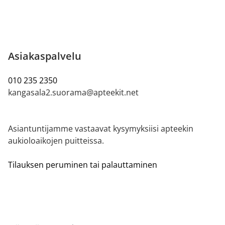
Asiakaspalvelu
010 235 2350
kangasala2.suorama@apteekit.net
Asiantuntijamme vastaavat kysymyksiisi apteekin
aukioloaikojen puitteissa.
Tilauksen peruminen tai palauttaminen