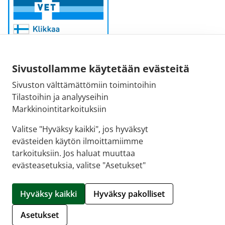
Sivustollamme käytetään evästeitä
Sivuston välttämättömiin toimintoihin
Sähköpostiosoite:
Tilastoihin ja analyyseihin
kirjaamo@fimea.fi
Markkinointitarkoituksiin
Fimean vaihde:
Valitse "Hyväksy kaikki", jos hyväksyt
029 522 3341
evästeiden käytön ilmoittamiimme
tarkoituksiin. Jos haluat muuttaa
evästeasetuksia, valitse "Asetukset"
© 2026 Suoraman Apteekki |
Crasman eApteekki
Hyväksy kaikki
Hyväksy pakolliset
Hallitse evästeitä
Asetukset