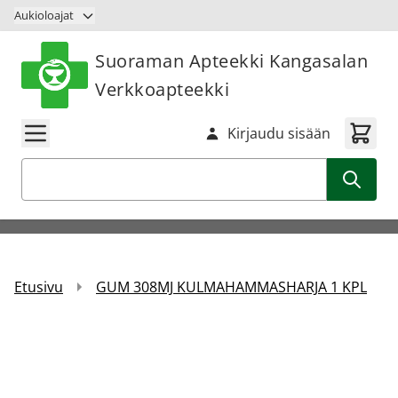
Siirry sisältöön
Aukioloajat
Suoraman Apteekki Kangasalan
Verkkoapteekki
Kirjaudu sisään
Haku
Etusivu
GUM 308MJ KULMAHAMMASHARJA 1 KPL