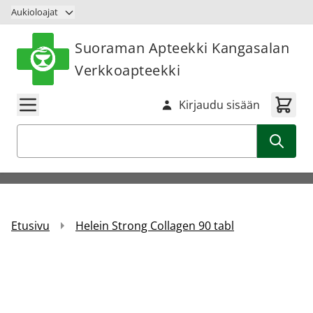
Siirry sisältöön
Aukioloajat
Suoraman Apteekki Kangasalan
Verkkoapteekki
Kirjaudu sisään
Haku
Etusivu
Helein Strong Collagen 90 tabl