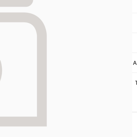
aa reseptiä, ja voit
 sinun pitää ensin
lkeen voit maksaa ostoksesi.
A