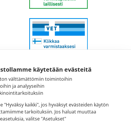
ustollamme käytetään evästeitä
ton välttämättömiin toimintoihin
Sähköpostiosoite:
toihin ja analyyseihin
kirjaamo@fimea.fi
inointitarkoituksiin
Fimean vaihde:
se "Hyväksy kaikki", jos hyväksyt evästeiden käytön
029 522 3341
ttamiimme tarkoituksiin. Jos haluat muuttaa
easetuksia, valitse "Asetukset"