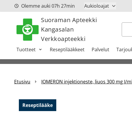
Siirry sisältöön
Olemme auki
07h
27min
Aukioloajat
Suoraman Apteekki
Hak
Kangasalan
Verkkoapteekki
Tuotteet
Reseptilääkkeet
Palvelut
Tarjou
Etusivu
IOMERON injektioneste, liuos 300 mg I/ml
Reseptilääke