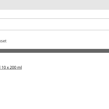
u
kset
 10 x 200 ml