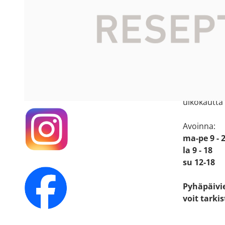
Apteekin
Katso sijain
Käyntiosoit
Mäkirintee
36220 Kan
Seuraa meitä
somessa!
Apteekkiin
ulkokautta
Avoinna:
ma-pe 9 - 
la 9 - 18
su 12-18
Pyhäpäivi
voit tarki