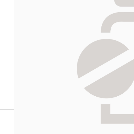
verkkoapteekista?
Reseptilääkkeiden tilaaminen edellyttää voimassa olev
tarkastaa ne
omakanta.fi
-palvelusta. Tilausta varten
tunnistautua. Apteekki käsittelee tilauksesi, jonka jä
Siirry reseptilääketilaukseen