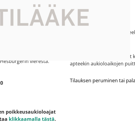
 tiedot
Asiakaspalvelu
ti kartalla
010 235 2350
e:
kangasala2.suorama@apteek
ntie 10
gasala (Prisma Kangasala)
 on oma sisäänkäynti
Asiantuntijamme vastaavat k
 Hesburgerin vierestä.
apteekin aukioloaikojen puitt
Tilauksen peruminen tai pa
20
en poikkeusaukioloajat
staa
klikkaamalla tästä
.