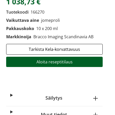
1 038,73 €
Tuotekoodi
166270
Vaikuttava aine
jomeproli
Pakkauskoko
10 x 200 ml
Markkinoija
Bracco Imaging Scandinavia AB
Tarkista Kela-korvattavuus
Aloita reseptitilaus
Säilytys
Muut tiedot