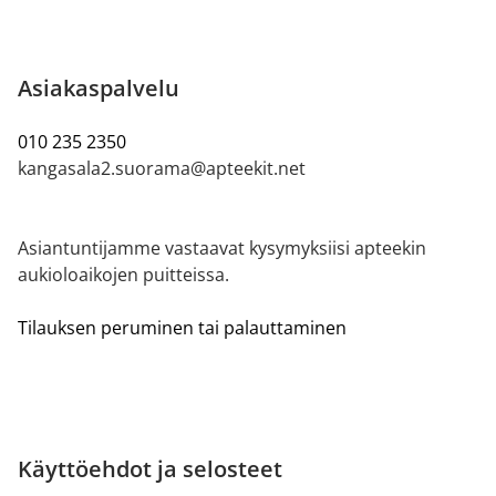
Asiakaspalvelu
010 235 2350
kangasala2.suorama@apteekit.net
Asiantuntijamme vastaavat kysymyksiisi apteekin
aukioloaikojen puitteissa.
Tilauksen peruminen tai palauttaminen
Käyttöehdot ja selosteet