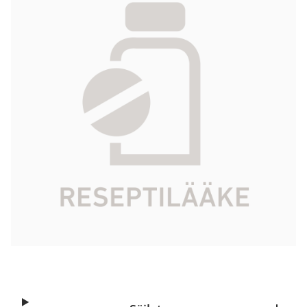
10 x 50 ml
303,99 €
Tuotekoodi
468944
Vaikuttava aine
jomeproli
Pakkauskoko
10 x 50 ml
Markkinoija
Bracco Imaging Scandinavia AB
Tarkista Kela-korvattavuus
Aloita reseptitilaus