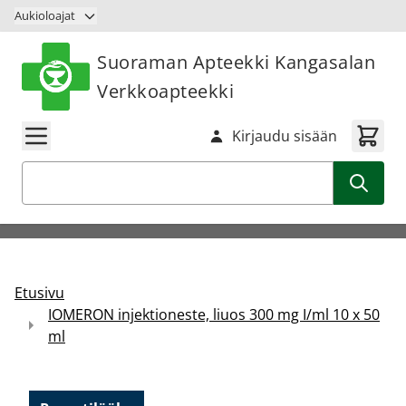
Siirry sisältöön
Aukioloajat
Suoraman Apteekki Kangasalan
Verkkoapteekki
Kirjaudu sisään
Haku
Etusivu
IOMERON injektioneste, liuos 300 mg I/ml 10 x 50
ml