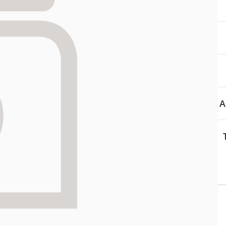
aa reseptiä, ja voit
 sinun pitää ensin
lkeen voit maksaa ostoksesi.
A