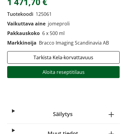
1 471,70 €
Tuotekoodi
125061
Vaikuttava aine
jomeproli
Pakkauskoko
6 x 500 ml
Markkinoija
Bracco Imaging Scandinavia AB
Tarkista Kela-korvattavuus
Aloita reseptitilaus
Säilytys
Muut tiedot