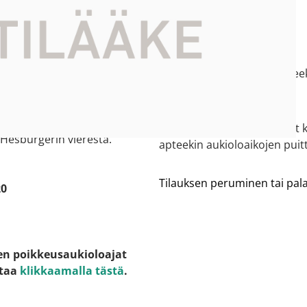
 tiedot
Asiakaspalvelu
ti kartalla
010 235 2350
e:
kangasala2.suorama@apteek
ntie 10
gasala (Prisma Kangasala)
 on oma sisäänkäynti
Asiantuntijamme vastaavat k
 Hesburgerin vierestä.
apteekin aukioloaikojen puitt
Tilauksen peruminen tai pa
20
en poikkeusaukioloajat
staa
klikkaamalla tästä
.