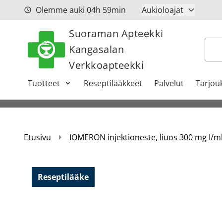
Siirry sisältöön
Olemme auki
04h
59min
Aukioloajat
Suoraman Apteekki
Hak
Kangasalan
Verkkoapteekki
Tuotteet
Reseptilääkkeet
Palvelut
Tarjou
Etusivu
IOMERON injektioneste, liuos 300 mg I/ml
Reseptilääke