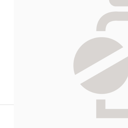
verkkoapteekista?
Reseptilääkkeiden tilaaminen edellyttää voimassa olev
tarkastaa ne
omakanta.fi
-palvelusta. Tilausta varten
tunnistautua. Apteekki käsittelee tilauksesi, jonka jä
Siirry reseptilääketilaukseen