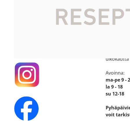
Apteekin
Katso sijain
Käyntiosoit
Mäkirintee
36220 Kan
Seuraa meitä
somessa!
Apteekkiin
ulkokautta
Avoinna:
ma-pe 9 - 
la 9 - 18
su 12-18
Pyhäpäivi
voit tarki