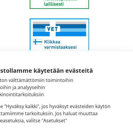
ustollamme käytetään evästeitä
ton välttämättömiin toimintoihin
Sähköpostiosoite:
toihin ja analyyseihin
kirjaamo@fimea.fi
inointitarkoituksiin
Fimean vaihde:
se "Hyväksy kaikki", jos hyväksyt evästeiden käytön
029 522 3341
ttamiimme tarkoituksiin. Jos haluat muuttaa
easetuksia, valitse "Asetukset"