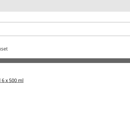
u
kset
 6 x 500 ml