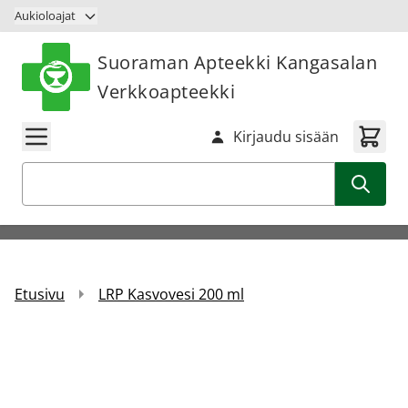
Siirry sisältöön
Aukioloajat
Suoraman Apteekki Kangasalan
Verkkoapteekki
Kirjaudu sisään
Haku
Etusivu
LRP Kasvovesi 200 ml