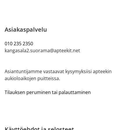
Asiakaspalvelu
010 235 2350
kangasala2.suorama@apteekit.net
Asiantuntijamme vastaavat kysymyksiisi apteekin
aukioloaikojen puitteissa.
Tilauksen peruminen tai palauttaminen
Käyttöehdot ja selosteet