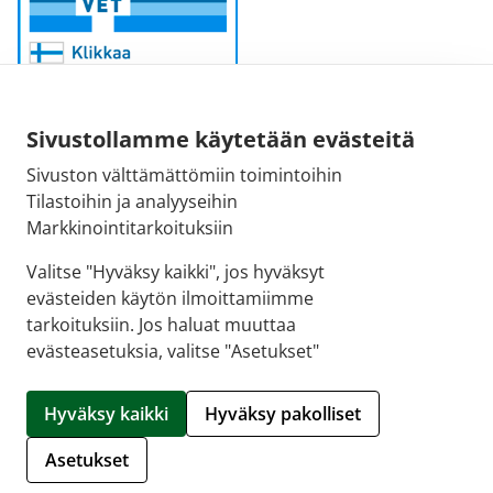
Sivustollamme käytetään evästeitä
Sivuston välttämättömiin toimintoihin
Sähköpostiosoite:
Tilastoihin ja analyyseihin
kirjaamo@fimea.fi
Markkinointitarkoituksiin
Fimean vaihde:
Valitse "Hyväksy kaikki", jos hyväksyt
029 522 3341
evästeiden käytön ilmoittamiimme
tarkoituksiin. Jos haluat muuttaa
evästeasetuksia, valitse "Asetukset"
© 2026 Suoraman Apteekki |
Crasman eApteekki
Hyväksy kaikki
Hyväksy pakolliset
Hallitse evästeitä
Asetukset