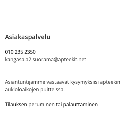
Asiakaspalvelu
010 235 2350
kangasala2.suorama@apteekit.net
Asiantuntijamme vastaavat kysymyksiisi apteekin
aukioloaikojen puitteissa.
Tilauksen peruminen tai palauttaminen