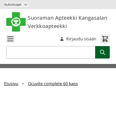
Siirry sisältöön
Aukioloajat
Suoraman Apteekki Kangasalan
Verkkoapteekki
Kirjaudu sisään
Haku
Etusivu
Ocuvite complete 60 kaps