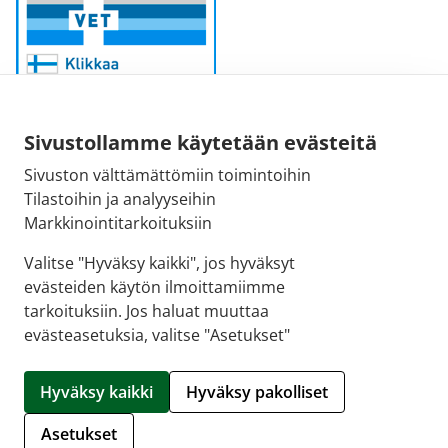
Sivustollamme käytetään evästeitä
Sivuston välttämättömiin toimintoihin
Sähköpostiosoite:
Tilastoihin ja analyyseihin
kirjaamo@fimea.fi
Markkinointitarkoituksiin
Fimean vaihde:
Valitse "Hyväksy kaikki", jos hyväksyt
029 522 3341
evästeiden käytön ilmoittamiimme
tarkoituksiin. Jos haluat muuttaa
evästeasetuksia, valitse "Asetukset"
© 2026 Suoraman Apteekki |
Crasman eApteekki
Hyväksy kaikki
Hyväksy pakolliset
Hallitse evästeitä
Asetukset