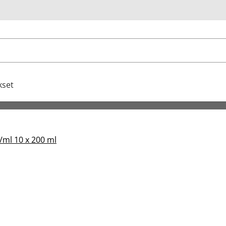
u
kset
/ml 10 x 200 ml