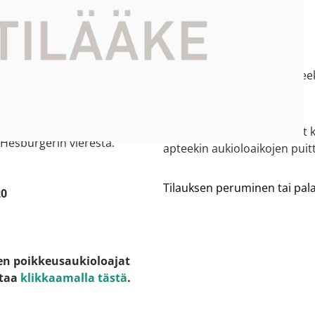
 tiedot
Asiakaspalvelu
ti kartalla
010 235 2350
e:
kangasala2.suorama@apteek
ntie 10
gasala (Prisma Kangasala)
 on oma sisäänkäynti
Asiantuntijamme vastaavat k
 Hesburgerin vierestä.
apteekin aukioloaikojen puitt
Tilauksen peruminen tai pa
20
en poikkeusaukioloajat
staa
klikkaamalla tästä
.