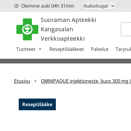
Siirry sisältöön
Olemme auki
04h
31min
Aukioloajat
Suoraman Apteekki
Hak
Kangasalan
Verkkoapteekki
Tuotteet
Reseptilääkkeet
Palvelut
Tarjou
Etusivu
OMNIPAQUE injektioneste, liuos 300 mg I
Reseptilääke