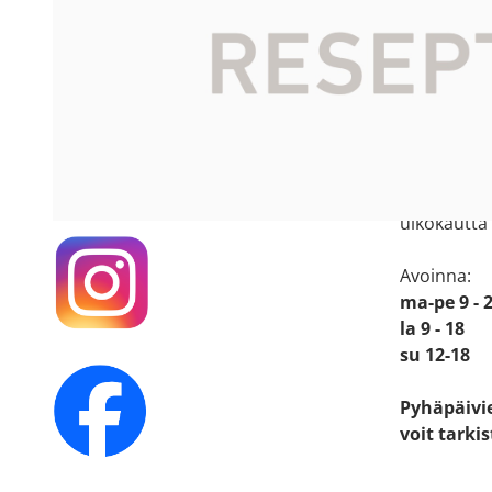
Apteekin
Katso sijain
Käyntiosoit
Mäkirintee
36220 Kan
Seuraa meitä
somessa!
Apteekkiin
ulkokautta
Avoinna:
ma-pe 9 - 
la 9 - 18
su 12-18
Pyhäpäivi
voit tarki