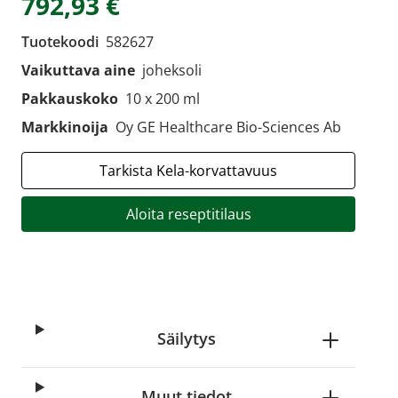
792,93 €
Tuotekoodi
582627
Vaikuttava aine
joheksoli
Pakkauskoko
10 x 200 ml
Markkinoija
Oy GE Healthcare Bio-Sciences Ab
Tarkista Kela-korvattavuus
Aloita reseptitilaus
Säilytys
Muut tiedot