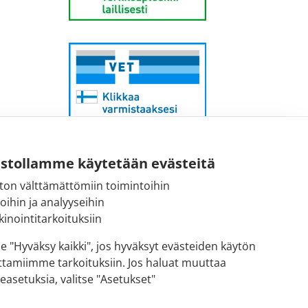
ustollamme käytetään evästeitä
ton välttämättömiin toimintoihin
Sähköpostiosoite:
toihin ja analyyseihin
kirjaamo@fimea.fi
inointitarkoituksiin
Fimean vaihde:
se "Hyväksy kaikki", jos hyväksyt evästeiden käytön
029 522 3341
ttamiimme tarkoituksiin. Jos haluat muuttaa
easetuksia, valitse "Asetukset"