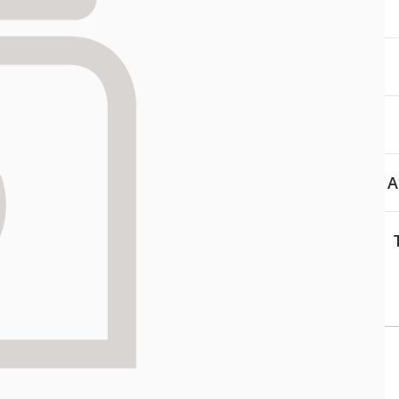
aa reseptiä, ja voit
 sinun pitää ensin
lkeen voit maksaa ostoksesi.
A