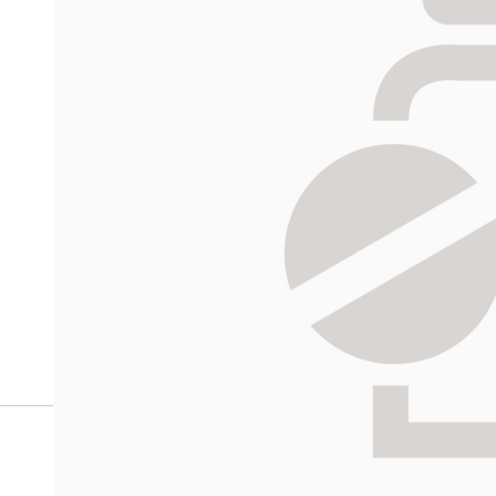
verkkoapteekista?
Reseptilääkkeiden tilaaminen edellyttää voimassa olev
tarkastaa ne
omakanta.fi
-palvelusta. Tilausta varten
tunnistautua. Apteekki käsittelee tilauksesi, jonka jä
Siirry reseptilääketilaukseen