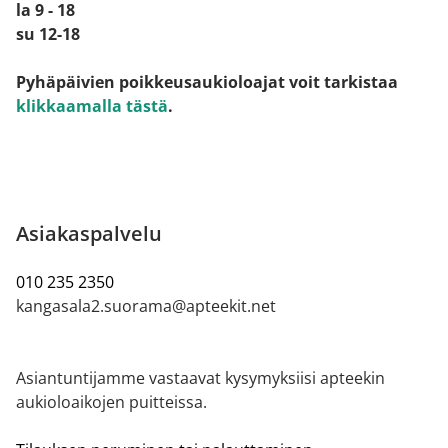
la 9 - 18
su 12-18
Pyhäpäivien poikkeusaukioloajat voit tarkistaa
klikkaamalla tästä
.
Asiakaspalvelu
010 235 2350
kangasala2.suorama@apteekit.net
Asiantuntijamme vastaavat kysymyksiisi apteekin
aukioloaikojen puitteissa.