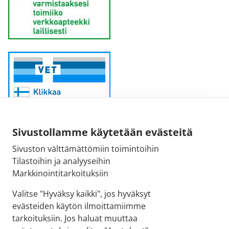
Sivustollamme käytetään evästeitä
Sivuston välttämättömiin toimintoihin
Sähköpostiosoite:
Tilastoihin ja analyyseihin
kirjaamo@fimea.fi
Markkinointitarkoituksiin
Fimean vaihde:
Valitse "Hyväksy kaikki", jos hyväksyt
029 522 3341
evästeiden käytön ilmoittamiimme
tarkoituksiin. Jos haluat muuttaa