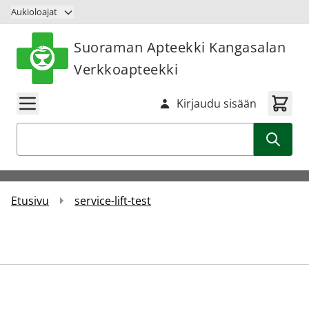
Siirry sisältöön
Aukioloajat
Suoraman Apteekki Kangasalan
Verkkoapteekki
Kirjaudu sisään
Haku
Etusivu
service-lift-test