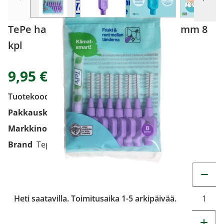
TePe hammasväliharja Original 1,1 mm 8
kpl
9,95 €
Tuotekoodi
200830
Pakkauskoko
8 kpl
Markkinoija
Oriola Finland Oy
Brand
Tepe
Muuta t
Heti saatavilla. Toimitusaika 1-5 arkipäivää.