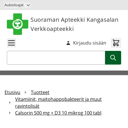
Siirry sisältöön
Aukioloajat
Suoraman Apteekki Kangasalan
Verkkoapteekki
Kirjaudu sisään
Haku
Etusivu
Tuotteet
Vitamiinit, maitohappobakteerit ja muut
ravintolisät
Calsorin 500 mg + D3 10 mikrog 100 tabl